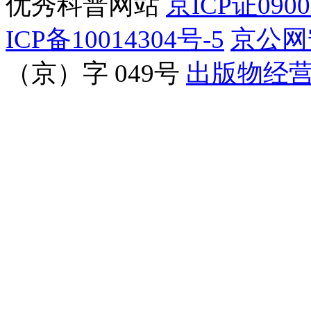
优秀科普网站
京ICP证090
ICP备10014304号-5
京公网安
（京）字 049号
出版物经