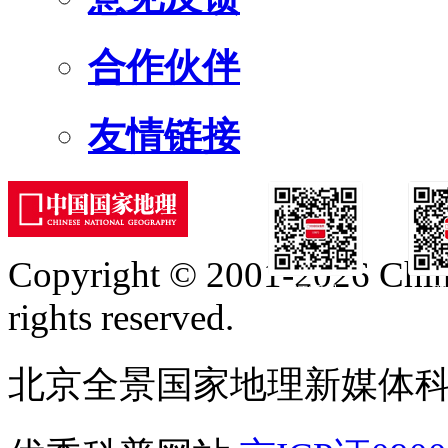
合作伙伴
友情链接
Copyright © 2001-2026 Chine
订阅号
服
rights reserved.
北京全景国家地理新媒体