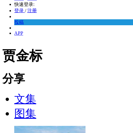
快速登录:
登录
/
注册
投稿
APP
贾金标
分享
文集
图集