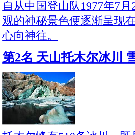
自从中国登山队1977年7
观的神秘景色便逐渐呈现
心向神往。
第2名 天山托木尔冰川