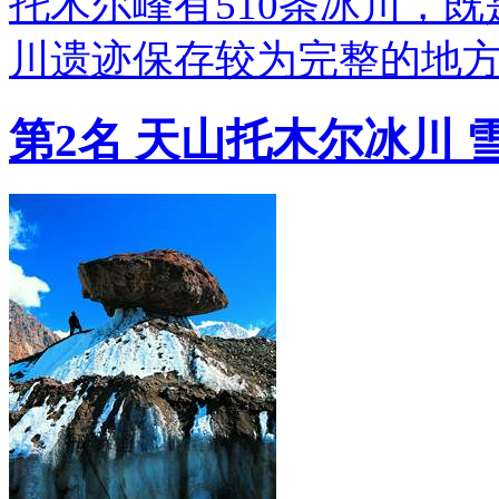
托木尔峰有510条冰川，
川遗迹保存较为完整的地
第2名 天山托木尔冰川