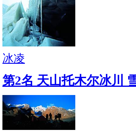
冰凌
第2名 天山托木尔冰川