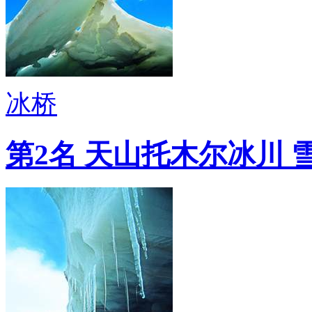
冰桥
第2名 天山托木尔冰川