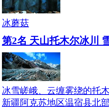
冰蘑菇
第2名 天山托木尔冰川
冰雪嵯峨、云缠雾绕的托木
新疆阿克苏地区温宿县北部