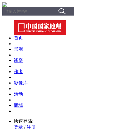
首页
景观
谈资
作者
影像库
活动
商城
快速登陆:
登录
/
注册