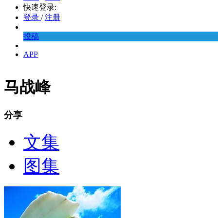
快速登录:
登录
/
注册
投稿
APP
马战峰
分享
文集
图集