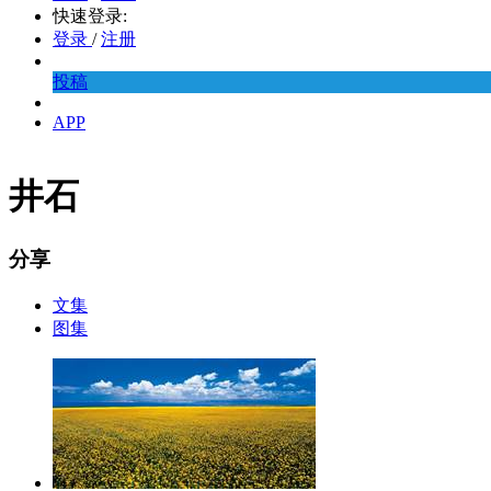
快速登录:
登录
/
注册
投稿
APP
井石
分享
文集
图集