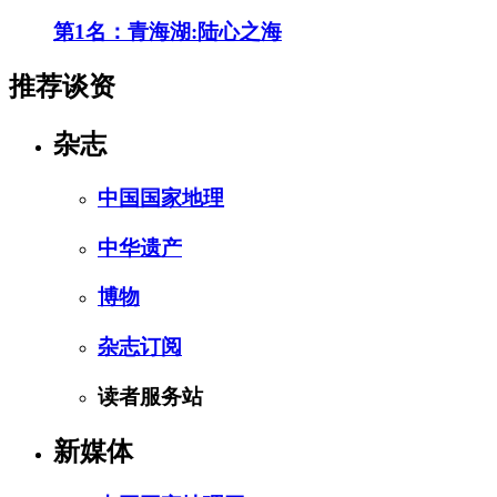
第1名：青海湖:陆心之海
推荐谈资
杂志
中国国家地理
中华遗产
博物
杂志订阅
读者服务站
新媒体