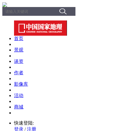
首页
景观
谈资
作者
影像库
活动
商城
快速登陆:
登录
/
注册