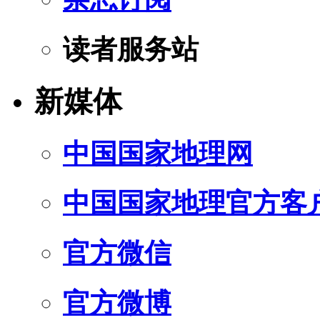
读者服务站
新媒体
中国国家地理网
中国国家地理官方客
官方微信
官方微博