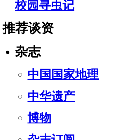
校园寻虫记
推荐谈资
杂志
中国国家地理
中华遗产
博物
杂志订阅