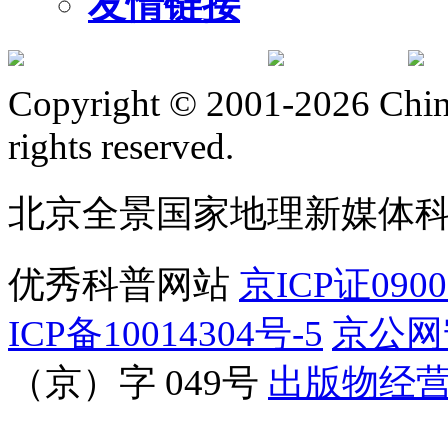
友情链接
订阅号
服
Copyright © 2001-2026 Chine
rights reserved.
北京全景国家地理新媒体
优秀科普网站
京ICP证090
ICP备10014304号-5
京公网安
（京）字 049号
出版物经