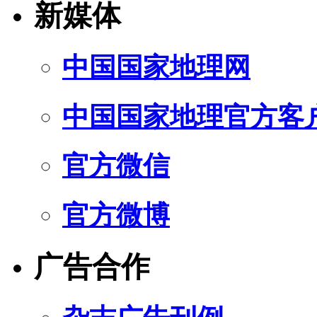
新媒体
中国国家地理网
中国国家地理官方客
官方微信
官方微博
广告合作