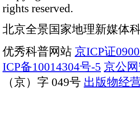
rights reserved.
北京全景国家地理新媒体
优秀科普网站
京ICP证090
ICP备10014304号-5
京公网安
（京）字 049号
出版物经