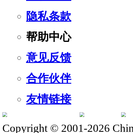
隐私条款
帮助中心
意见反馈
合作伙伴
友情链接
订阅号
服
Copyright © 2001-2026 Chine