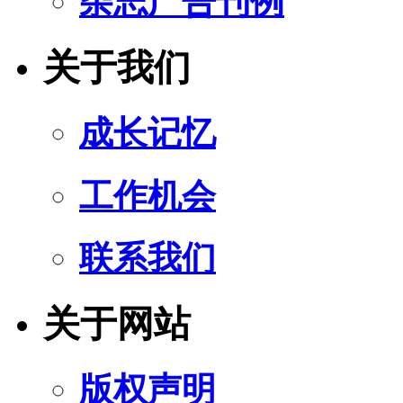
杂志广告刊例
关于我们
成长记忆
工作机会
联系我们
关于网站
版权声明