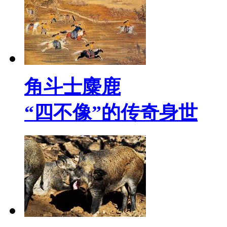
角斗士麋鹿
“四不像”的传奇身世