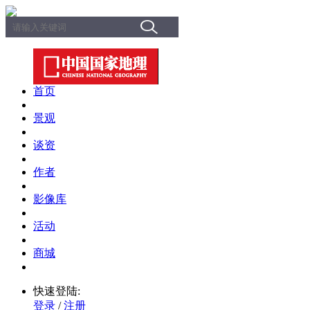
首页
景观
谈资
作者
影像库
活动
商城
快速登陆:
登录
/
注册