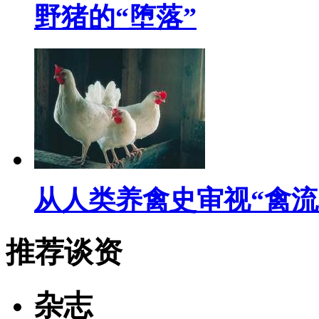
野猪的“堕落”
从人类养禽史审视“禽流
推荐谈资
杂志