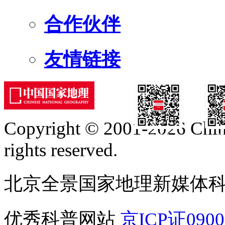
合作伙伴
友情链接
Copyright © 2001-2026 Chine
订阅号
服
rights reserved.
北京全景国家地理新媒体
优秀科普网站
京ICP证090