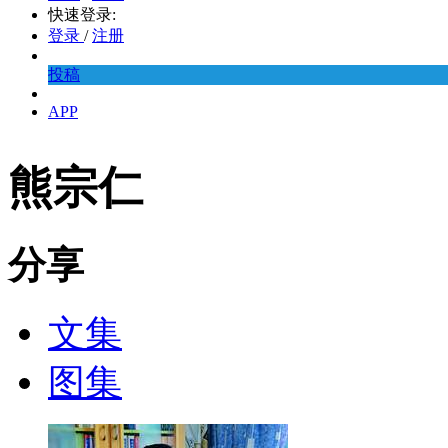
快速登录:
登录
/
注册
投稿
APP
熊宗仁
分享
文集
图集