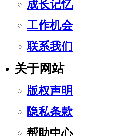
成长记忆
工作机会
联系我们
关于网站
版权声明
隐私条款
帮助中心