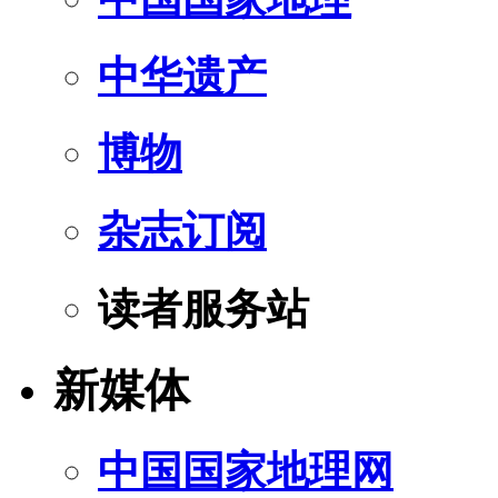
中华遗产
博物
杂志订阅
读者服务站
新媒体
中国国家地理网