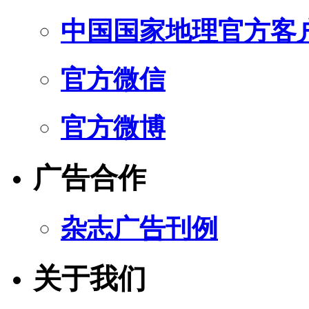
中国国家地理官方客
官方微信
官方微博
广告合作
杂志广告刊例
关于我们