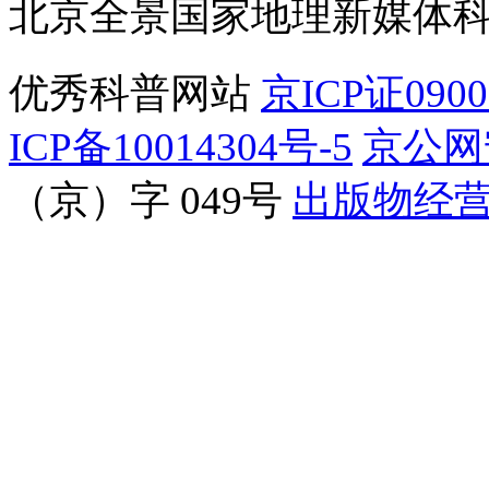
北京全景国家地理新媒体
优秀科普网站
京ICP证090
ICP备10014304号-5
京公网安
（京）字 049号
出版物经