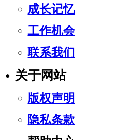
成长记忆
工作机会
联系我们
关于网站
版权声明
隐私条款