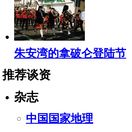
朱安湾的拿破仑登陆节
推荐谈资
杂志
中国国家地理