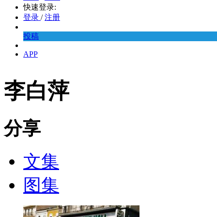
快速登录:
登录
/
注册
投稿
APP
李白萍
分享
文集
图集