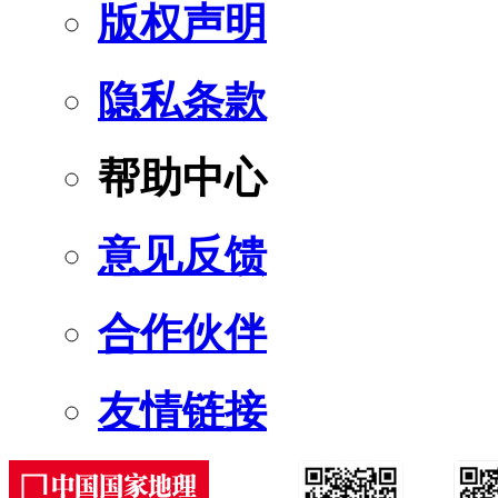
版权声明
隐私条款
帮助中心
意见反馈
合作伙伴
友情链接