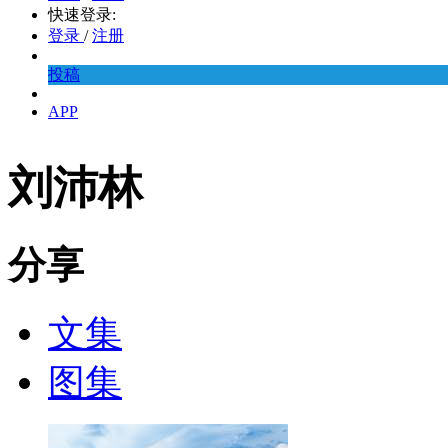
快速登录:
登录
/
注册
投稿
APP
刘沛林
分享
文集
图集