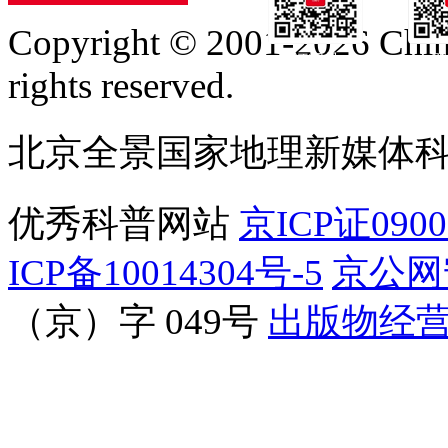
Copyright © 2001-2026 Chine
订阅号
服
rights reserved.
北京全景国家地理新媒体
优秀科普网站
京ICP证090
ICP备10014304号-5
京公网安
（京）字 049号
出版物经