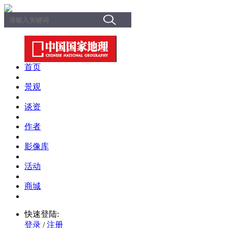
首页
景观
谈资
作者
影像库
活动
商城
快速登陆:
登录
/
注册