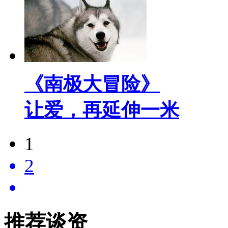
《南极大冒险》
让爱，再延伸一米
1
2
推荐谈资