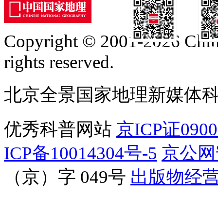
Copyright © 2001-2026 Chine
订阅号
服
rights reserved.
北京全景国家地理新媒体
优秀科普网站
京ICP证090
ICP备10014304号-5
京公网安
（京）字 049号
出版物经