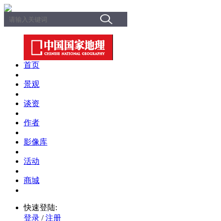
首页
景观
谈资
作者
影像库
活动
商城
快速登陆:
登录
/
注册