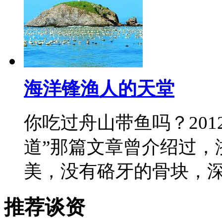
海洋锋渔人的天堂
你吃过舟山带鱼吗？201
道”那篇文章曾介绍过，
美，没有硌牙的骨块，
推荐谈资