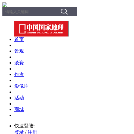
首页
景观
谈资
作者
影像库
活动
商城
快速登陆:
登录
/
注册