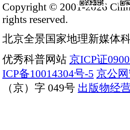
Copyright © 2001-2026 Chine
订阅号
服
rights reserved.
北京全景国家地理新媒体
优秀科普网站
京ICP证090
ICP备10014304号-5
京公网安
（京）字 049号
出版物经