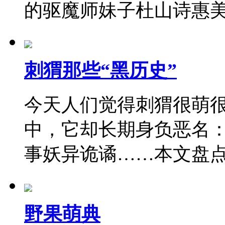
的驱魔师妹子杜山诗惠
刺猬那些“黑历史”
今天人们觉得刺猬很萌
中，它却长期身负恶名
事妖异诡谲……本文盘
野果萌典