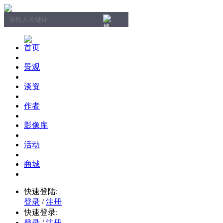
首页
景观
谈资
作者
影像库
活动
商城
快速登陆:
登录
/
注册
快速登录:
登录
/
注册