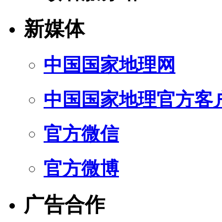
新媒体
中国国家地理网
中国国家地理官方客
官方微信
官方微博
广告合作