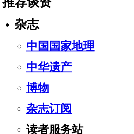
推荐谈资
杂志
中国国家地理
中华遗产
博物
杂志订阅
读者服务站