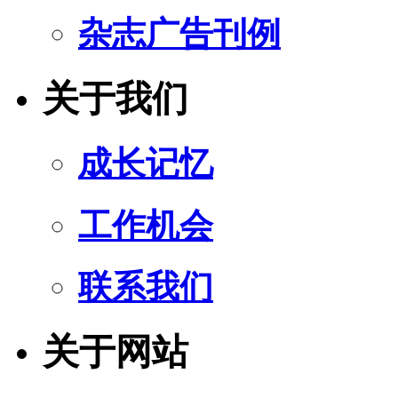
杂志广告刊例
关于我们
成长记忆
工作机会
联系我们
关于网站