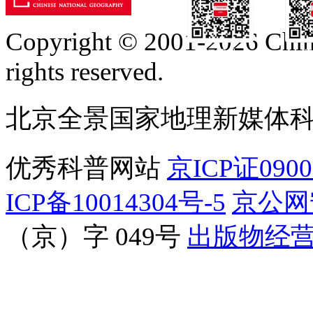
Copyright © 2001-2026 Chine
订阅号
服
rights reserved.
北京全景国家地理新媒体
优秀科普网站
京ICP证090
ICP备10014304号-5
京公网安
（京）字 049号
出版物经