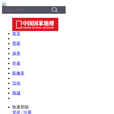
首页
景观
谈资
作者
影像库
活动
商城
快速登陆:
登录
/
注册