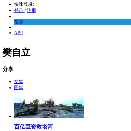
快速登录:
登录
/
注册
投稿
APP
樊自立
分享
文集
图集
百亿巨资救塔河