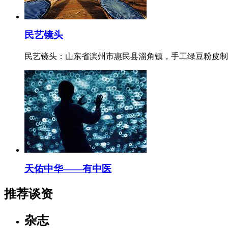
民艺镜头
民艺镜头：山东省滨州市惠民县淄角镇，手工绿豆粉皮制
天佑中华——有中医
推荐谈资
杂志