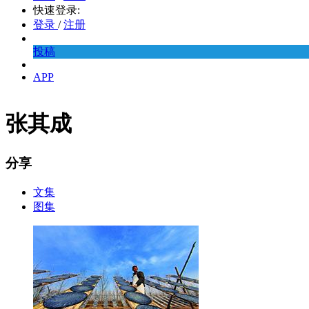
快速登录:
登录
/
注册
投稿
APP
张其成
分享
文集
图集