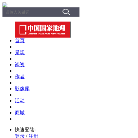
首页
景观
谈资
作者
影像库
活动
商城
快速登陆:
登录
/
注册