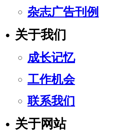
杂志广告刊例
关于我们
成长记忆
工作机会
联系我们
关于网站