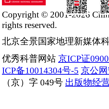
Copyright © 2001-2026 Chine
订阅号
服
rights reserved.
北京全景国家地理新媒体
优秀科普网站
京ICP证090
ICP备10014304号-5
京公网安
（京）字 049号
出版物经