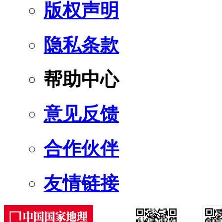
版权声明
隐私条款
帮助中心
意见反馈
合作伙伴
友情链接