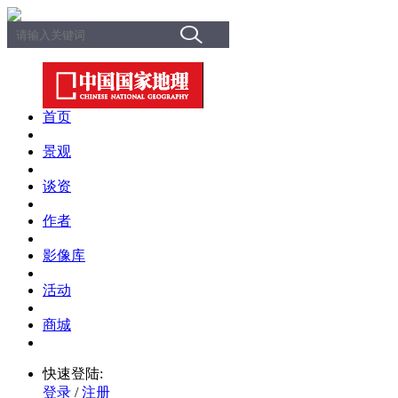
首页
景观
谈资
作者
影像库
活动
商城
快速登陆:
登录
/
注册