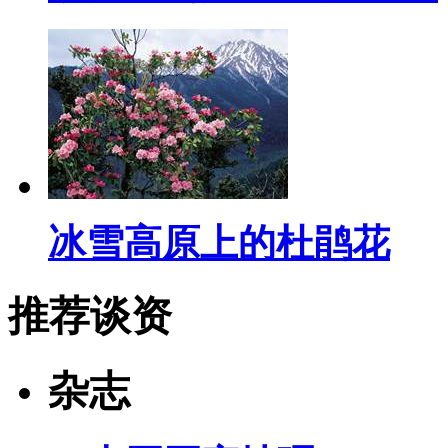
冰雪高原上的杜鹃花
推荐谈资
杂志