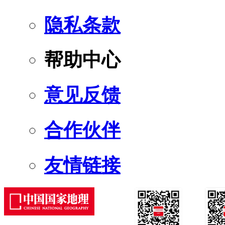
隐私条款
帮助中心
意见反馈
合作伙伴
友情链接