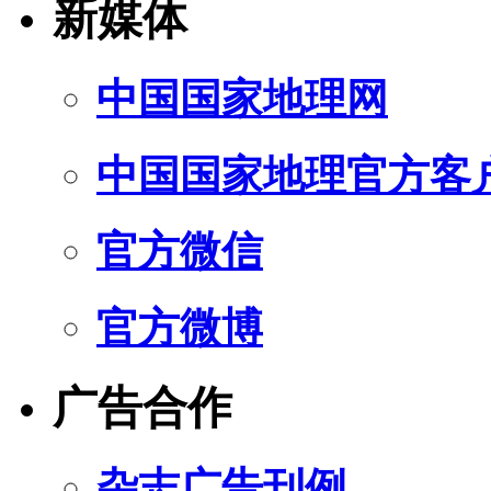
新媒体
中国国家地理网
中国国家地理官方客
官方微信
官方微博
广告合作
杂志广告刊例