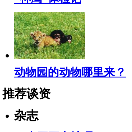
动物园的动物哪里来？
推荐谈资
杂志