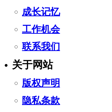
成长记忆
工作机会
联系我们
关于网站
版权声明
隐私条款