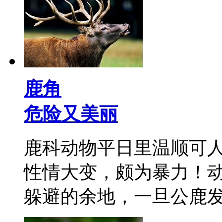
鹿角
危险又美丽
鹿科动物平日里温顺可
性情大变，颇为暴力！
躲避的余地，一旦公鹿