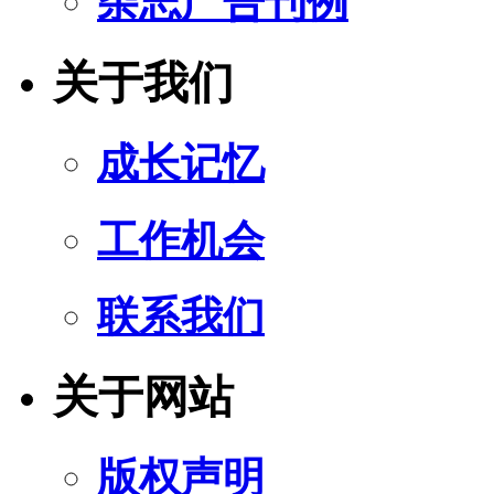
杂志广告刊例
关于我们
成长记忆
工作机会
联系我们
关于网站
版权声明