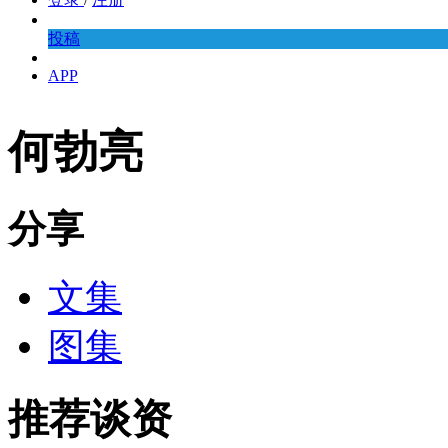
投稿
APP
何勃亮
分享
文集
图集
推荐谈资