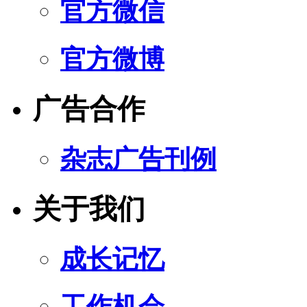
官方微信
官方微博
广告合作
杂志广告刊例
关于我们
成长记忆
工作机会