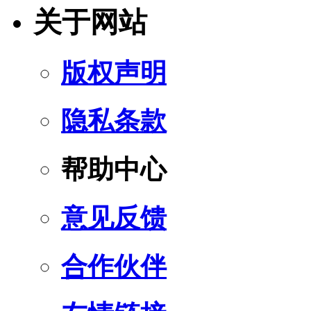
关于网站
版权声明
隐私条款
帮助中心
意见反馈
合作伙伴