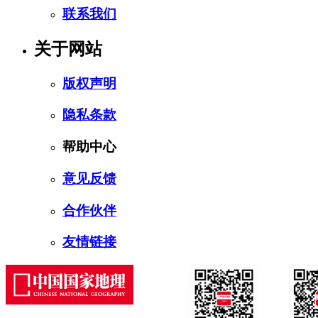
联系我们
关于网站
版权声明
隐私条款
帮助中心
意见反馈
合作伙伴
友情链接