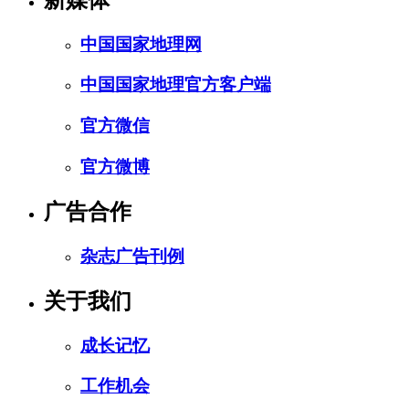
中国国家地理网
中国国家地理官方客户端
官方微信
官方微博
广告合作
杂志广告刊例
关于我们
成长记忆
工作机会