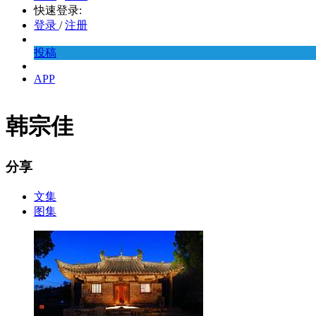
快速登录:
登录
/
注册
投稿
APP
韩宗佳
分享
文集
图集