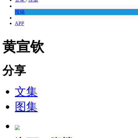
投稿
APP
黄宣钦
分享
文集
图集