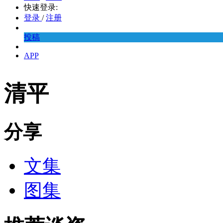
快速登录:
登录
/
注册
投稿
APP
清平
分享
文集
图集