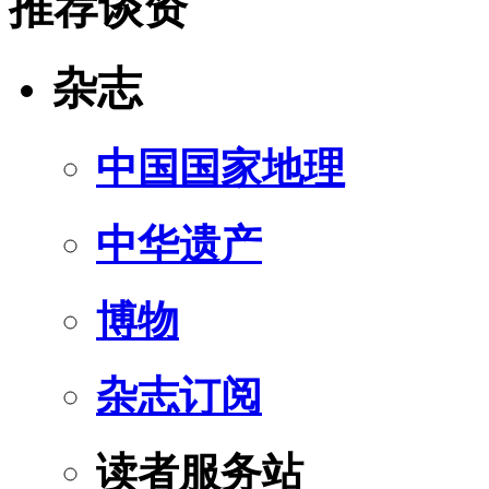
推荐谈资
杂志
中国国家地理
中华遗产
博物
杂志订阅
读者服务站