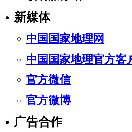
新媒体
中国国家地理网
中国国家地理官方客
官方微信
官方微博
广告合作