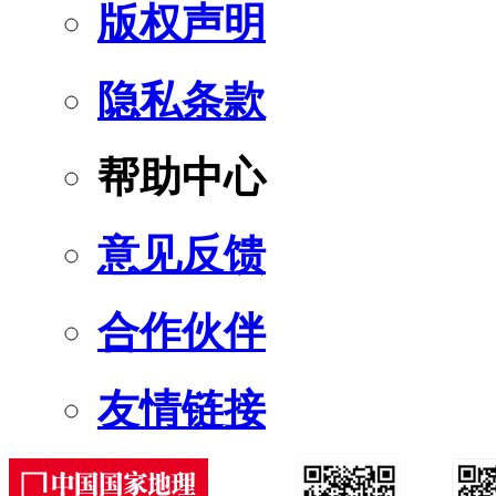
版权声明
隐私条款
帮助中心
意见反馈
合作伙伴
友情链接