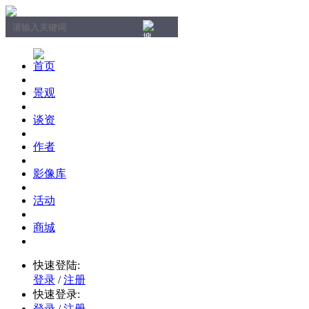
首页
景观
谈资
作者
影像库
活动
商城
快速登陆:
登录
/
注册
快速登录:
登录
/
注册