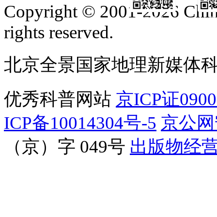
Copyright © 2001-2026 Chine
订阅号
服
rights reserved.
北京全景国家地理新媒体
优秀科普网站
京ICP证090
ICP备10014304号-5
京公网安
（京）字 049号
出版物经