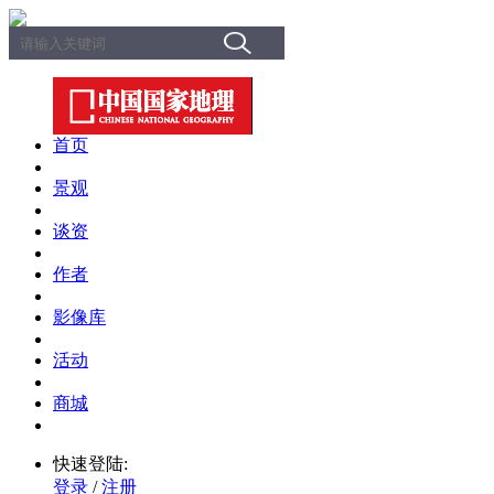
首页
景观
谈资
作者
影像库
活动
商城
快速登陆:
登录
/
注册