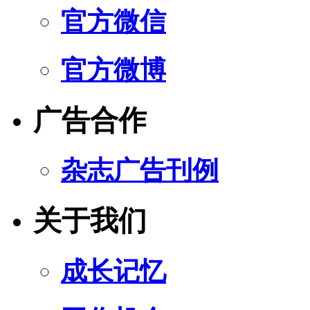
官方微信
官方微博
广告合作
杂志广告刊例
关于我们
成长记忆