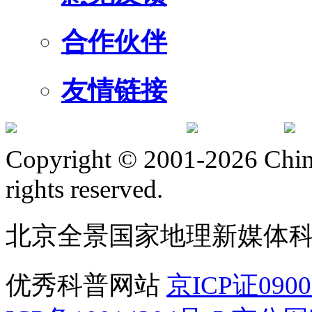
合作伙伴
友情链接
订阅号
服
Copyright © 2001-2026 Chine
rights reserved.
北京全景国家地理新媒体
优秀科普网站
京ICP证090