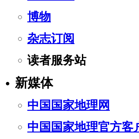
博物
杂志订阅
读者服务站
新媒体
中国国家地理网
中国国家地理官方客