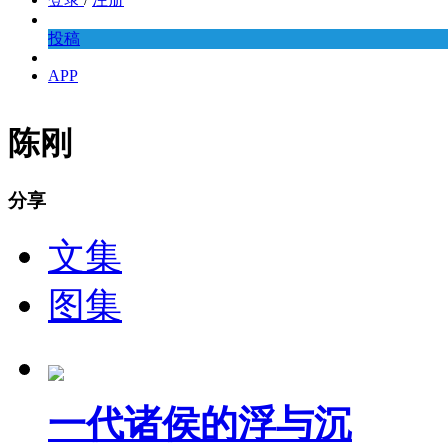
投稿
APP
陈刚
分享
文集
图集
一代诸侯的浮与沉