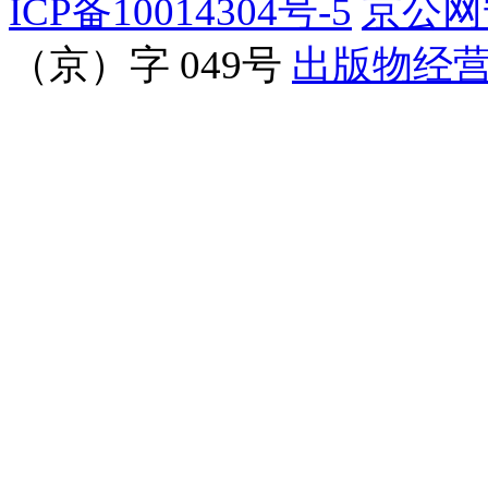
ICP备10014304号-5
京公网安
（京）字 049号
出版物经