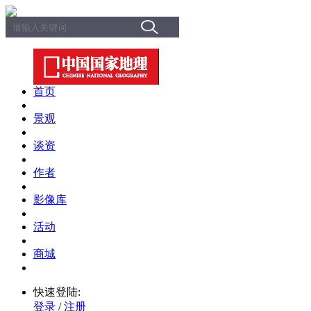
首页
景观
谈资
作者
影像库
活动
商城
快速登陆:
登录
/
注册