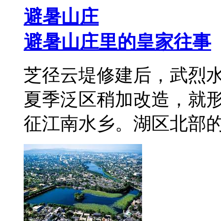
避暑山庄
避暑山庄里的皇家往事
芝径云堤修建后，武烈
夏季泛区稍加改造，就
征江南水乡。湖区北部