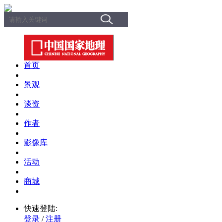
首页
景观
谈资
作者
影像库
活动
商城
快速登陆:
登录
/
注册