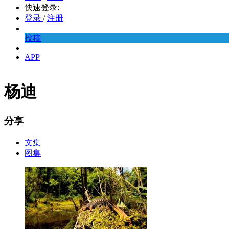
快速登录:
登录
/
注册
投稿
APP
杨迪
分享
文集
图集