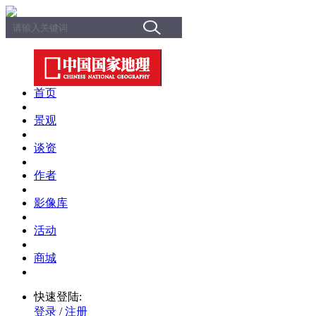
首页
景观
谈资
作者
影像库
活动
商城
快速登陆:
登录
/
注册