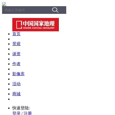
首页
景观
谈资
作者
影像库
活动
商城
快速登陆:
登录
/
注册