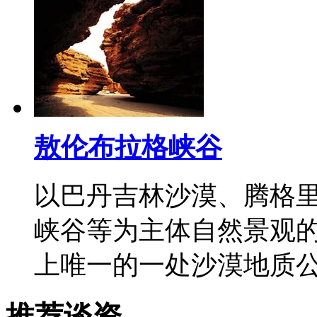
敖伦布拉格峡谷
以巴丹吉林沙漠、腾格
峡谷等为主体自然景观
上唯一的一处沙漠地质
推荐谈资