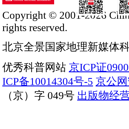
Copyright © 2001-2026 Chine
订阅号
服
rights reserved.
北京全景国家地理新媒体
优秀科普网站
京ICP证090
ICP备10014304号-5
京公网安
（京）字 049号
出版物经