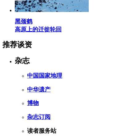
黑颈鹤
高原上的迁徙轮回
推荐谈资
杂志
中国国家地理
中华遗产
博物
杂志订阅
读者服务站