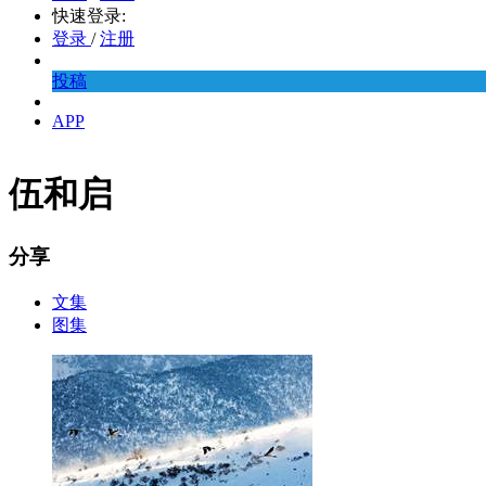
快速登录:
登录
/
注册
投稿
APP
伍和启
分享
文集
图集