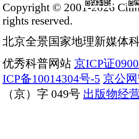
Copyright © 2001-2026 Chine
订阅号
服
rights reserved.
北京全景国家地理新媒体
优秀科普网站
京ICP证090
ICP备10014304号-5
京公网安
（京）字 049号
出版物经