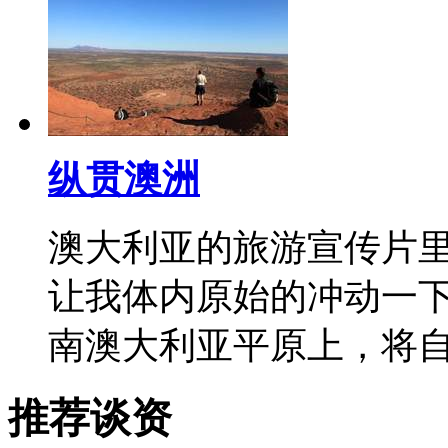
纵贯澳洲
澳大利亚的旅游宣传片
让我体内原始的冲动一
南澳大利亚平原上，将
推荐谈资