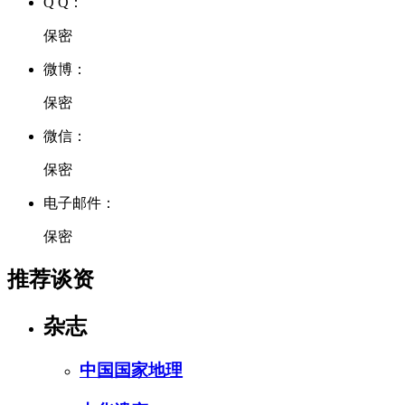
Q Q：
保密
微博：
保密
微信：
保密
电子邮件：
保密
推荐谈资
杂志
中国国家地理