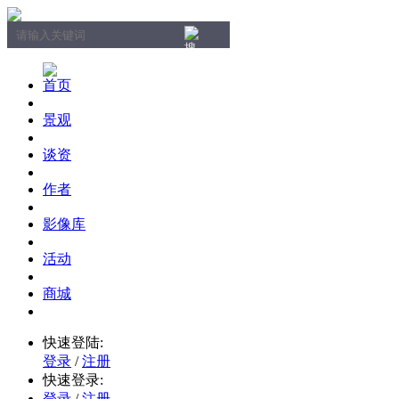
首页
景观
谈资
作者
影像库
活动
商城
快速登陆:
登录
/
注册
快速登录:
登录
/
注册