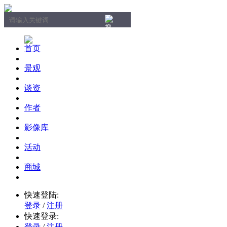
首页
景观
谈资
作者
影像库
活动
商城
快速登陆:
登录
/
注册
快速登录:
登录
/
注册