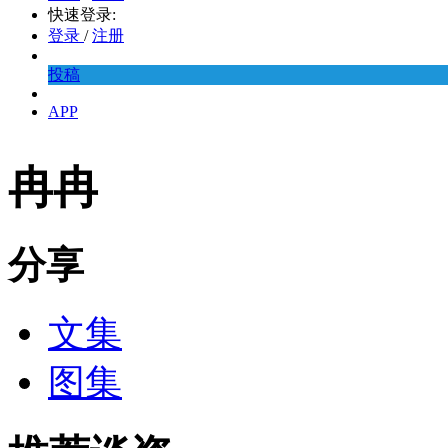
快速登录:
登录
/
注册
投稿
APP
冉冉
分享
文集
图集