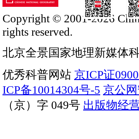
Copyright © 2001-2026 Chine
订阅号
服
rights reserved.
北京全景国家地理新媒体
优秀科普网站
京ICP证090
ICP备10014304号-5
京公网安
（京）字 049号
出版物经