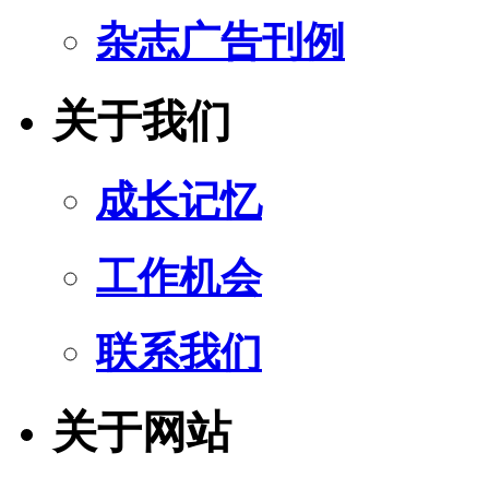
杂志广告刊例
关于我们
成长记忆
工作机会
联系我们
关于网站