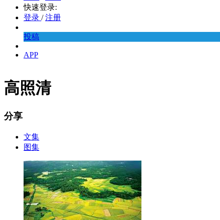
快速登录:
登录
/
注册
投稿
APP
高照清
分享
文集
图集