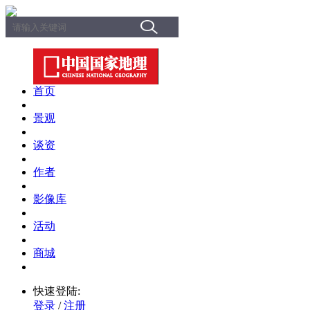
首页
景观
谈资
作者
影像库
活动
商城
快速登陆:
登录
/
注册