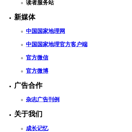
读者服务站
新媒体
中国国家地理网
中国国家地理官方客户端
官方微信
官方微博
广告合作
杂志广告刊例
关于我们
成长记忆