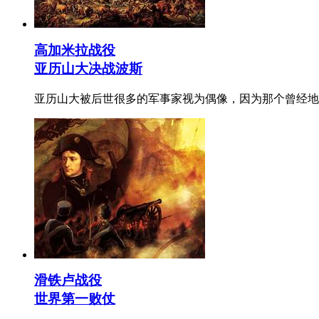
高加米拉战役
亚历山大决战波斯
亚历山大被后世很多的军事家视为偶像，因为那个曾经地
滑铁卢战役
世界第一败仗