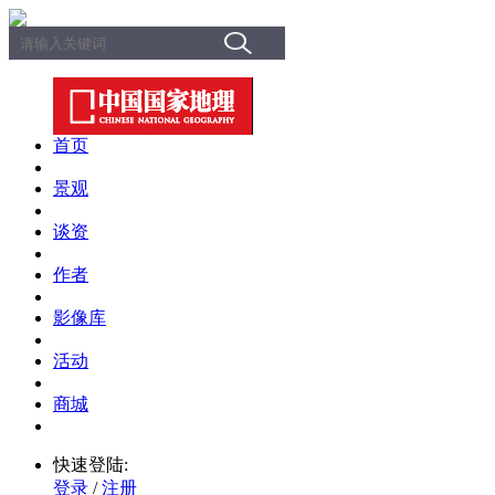
首页
景观
谈资
作者
影像库
活动
商城
快速登陆:
登录
/
注册