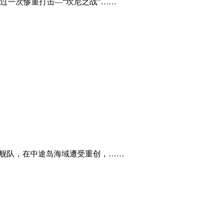
过一次惨重打击—“坎尼之战”……
合舰队，在中途岛海域遭受重创，……