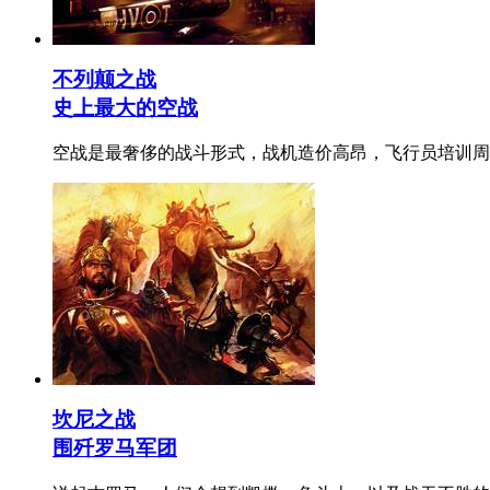
不列颠之战
史上最大的空战
空战是最奢侈的战斗形式，战机造价高昂，飞行员培训周
坎尼之战
围歼罗马军团