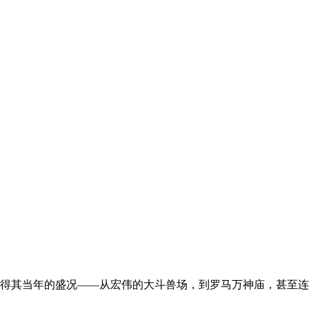
得其当年的盛况——从宏伟的大斗兽场，到罗马万神庙，甚至连