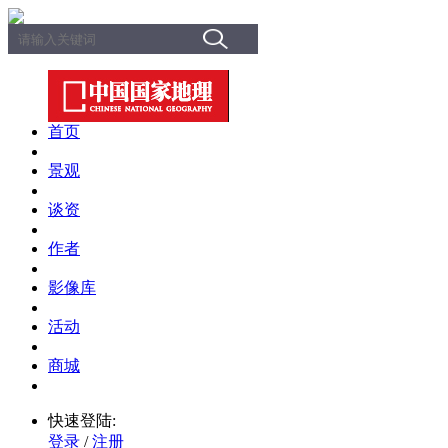
首页
景观
谈资
作者
影像库
活动
商城
快速登陆:
登录
/
注册