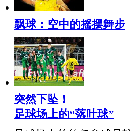
飘球：空中的摇摆舞步
突然下坠！
足球场上的“落叶球”