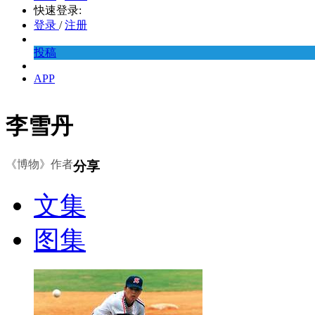
快速登录:
登录
/
注册
投稿
APP
李雪丹
《博物》作者
分享
文集
图集