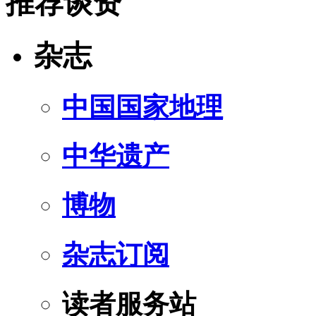
推荐谈资
杂志
中国国家地理
中华遗产
博物
杂志订阅
读者服务站