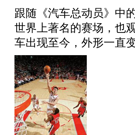
跟随《汽车总动员》中
世界上著名的赛场，也
车出现至今，外形一直