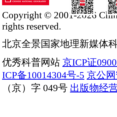
Copyright © 2001-2026 Chine
订阅号
服
rights reserved.
北京全景国家地理新媒体
优秀科普网站
京ICP证090
ICP备10014304号-5
京公网安
（京）字 049号
出版物经