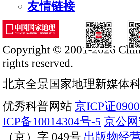
友情链接
Copyright © 2001-2026 Chine
订阅号
服
rights reserved.
北京全景国家地理新媒体
优秀科普网站
京ICP证090
ICP备10014304号-5
京公网安
（京）字 049号
出版物经