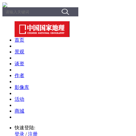
首页
景观
谈资
作者
影像库
活动
商城
快速登陆:
登录
/
注册