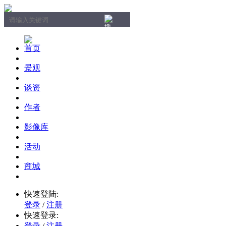
首页
景观
谈资
作者
影像库
活动
商城
快速登陆:
登录
/
注册
快速登录:
登录
/
注册