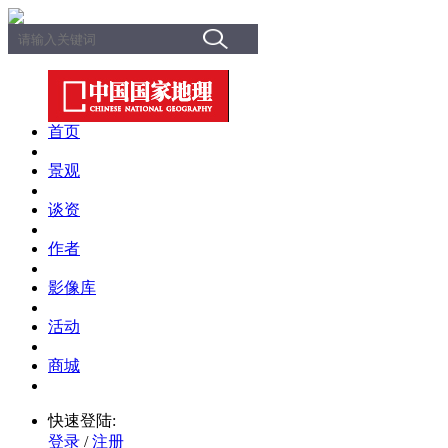
首页
景观
谈资
作者
影像库
活动
商城
快速登陆:
登录
/
注册