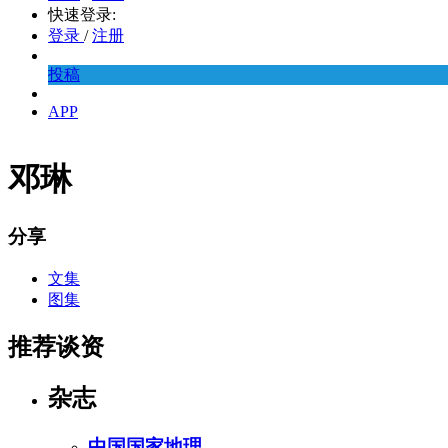
快速登录:
登录
/
注册
投稿
APP
邓琳
分享
文集
图集
推荐谈资
杂志
中国国家地理